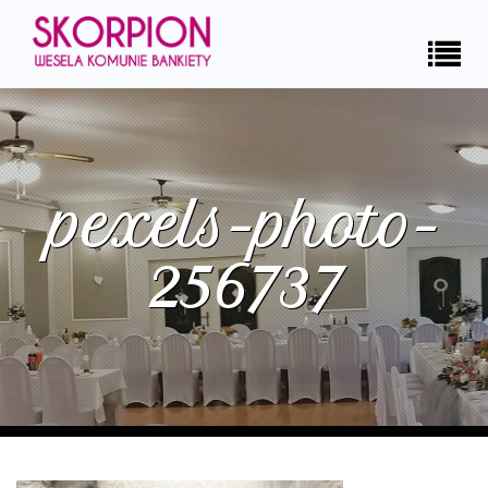
pexels-photo-
256737