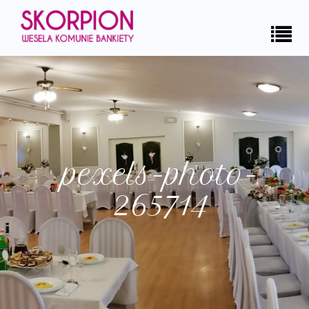
pexels-photo-
265714