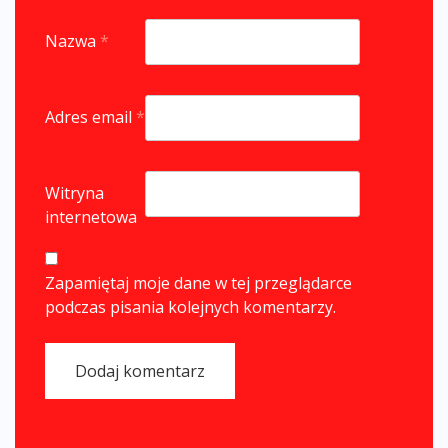
Nazwa
*
Adres email
*
Witryna
internetowa
Zapamiętaj moje dane w tej przeglądarce
podczas pisania kolejnych komentarzy.